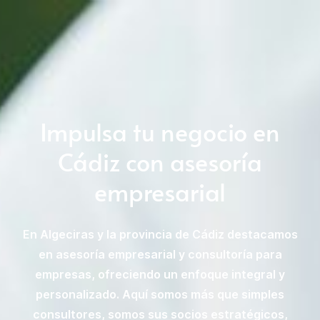
Impulsa tu negocio en
Cádiz con asesoría
empresarial
En Algeciras y la provincia de Cádiz destacamos
en asesoría empresarial y consultoría para
empresas, ofreciendo un enfoque integral y
personalizado. Aquí somos más que simples
consultores, somos sus socios estratégicos,